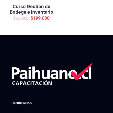
Curso Gestión de
Bodega e Inventario
Original
Current
$
199.000
$
390.000
price
price
was:
is:
$390.000.
$199.000.
Certificación