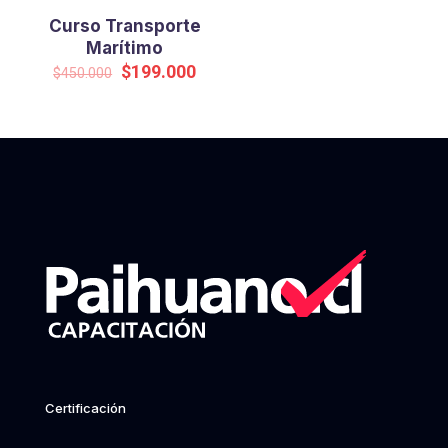
Curso Transporte
Marítimo
Original
Current
$
199.000
$
450.000
price
price
was:
is:
$450.000.
$199.000.
Certificación