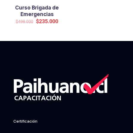
Curso Brigada de
Emergencias
Original
Current
$
235.000
$
498.000
price
price
was:
is:
$498.000.
$235.000.
Certificación