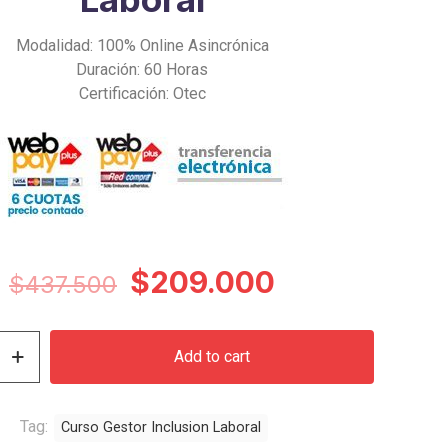
Modalidad: 100% Online Asincrónica
Duración: 60 Horas
Certificación: Otec
Original
Current
$
209.000
$
437.500
price
price
was:
is:
Add to cart
$437.500.
$209.000.
Tag:
Curso Gestor Inclusion Laboral