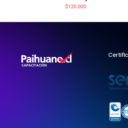
$
120.000
Certifi