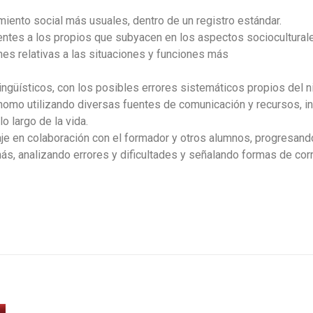
amiento social más usuales, dentro de un registro
estándar.
entes a los propios que subyacen en los aspectos
sociocultural
ones relativas a las situaciones y funciones más
lingüísticos, con los posibles errores sistemáticos
propios del n
ónomo
utilizando
diversas
fuentes
de
comunicación y recursos, inc
o largo de la vida.
je en colaboración con el formador y otros
alumnos, progresando
ás, analizando errores y dificultades y señalando
formas de corr