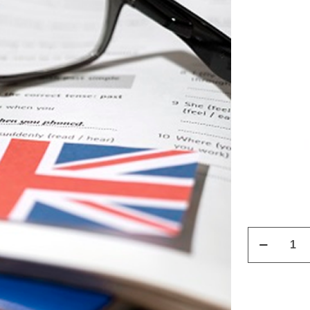
Curso
Inglés
Básico
(1ª
Parte)