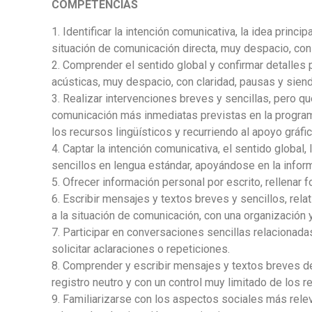
COMPETENCIAS
1. Identificar la intención comunicativa, la idea prin
situación de comunicación directa, muy despacio, con
2. Comprender el sentido global y confirmar detalles
acústicas, muy despacio, con claridad, pausas y siend
3. Realizar intervenciones breves y sencillas, pero 
comunicación más inmediatas previstas en la programa
los recursos lingüísticos y recurriendo al apoyo gráf
4. Captar la intención comunicativa, el sentido global,
sencillos en lengua estándar, apoyándose en la inform
5. Ofrecer información personal por escrito, rellenar f
6.
Escribir mensajes y textos breves y sencillos, rel
a la situación de comunic
ación, con una organización 
7.
Participar en conversaciones sencillas relacionada
solicitar aclaraciones o
repeticiones.
8.
Comprender y escribir mensajes y textos breves de 
registro neutro y con
un
control muy limitado de los r
9.
Familiarizarse con los aspectos sociales más relev