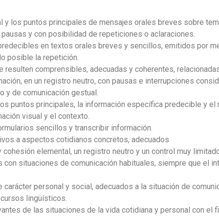
cipal y los puntos principales de mensajes orales breves sobre tem
 pausas y con posibilidad de repeticiones o aclaraciones.
 predecibles en textos orales breves y sencillos, emitidos por m
o posible la repetición.
que resulten comprensibles, adecuadas y coherentes, relacionad
ción, en un registro neutro, con pausas e interrupciones conside
ico y de comunicación gestual.
 los puntos principales, la información específica predecible y el
ación visual y el contexto.
ormularios sencillos y transcribir información.
ativos a aspectos cotidianos concretos, adecuados
y cohesión elemental, un registro neutro y
un control muy limitad
s con situaciones de comunicación habituales,
siempre que el int
carácter personal y social, adecuados a la
situación de comunic
ecursos lingüísticos
.
antes de las situaciones de la vida cotidiana y
personal con el f