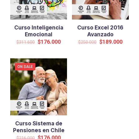
Curso Inteligencia
Curso Excel 2016
Emocional
Avanzado
Original
Current
Original
Curren
$
176.000
$
189.000
$
311.600
$
250.000
price
price
price
price
was:
is:
was:
is:
$311.600.
$176.000.
$250.000.
$189.0
ON SALE
Curso Sistema de
Pensiones en Chile
Original
Current
$
176.000
$
216.000