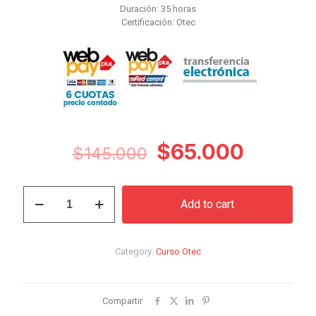
Duración: 35 horas
Certificación: Otec
Original
Curren
$
65.000
$
145.000
price
price
was:
is:
Curso
Add to cart
Reinvención
$145.000.
$65.00
Después
de
la
Category:
Curso Otec
Jubilación:
Descubriendo
Nuevos
Horizontes
Compartir
quantity