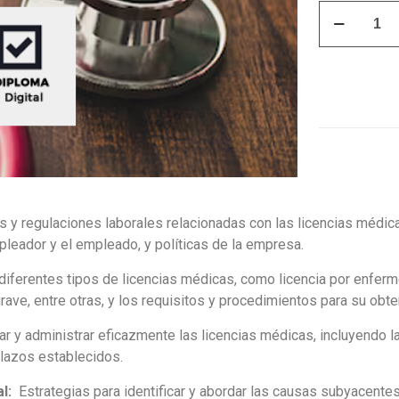
Curso
Gestión
de
Licencias
Médicas
y
Ausentismo
Laboral
quantity
s y regulaciones laborales relacionadas con las licencias médica
pleador y el empleado, y políticas de la empresa.
iferentes tipos de licencias médicas, como licencia por enferme
ave, entre otras, y los requisitos y procedimientos para su obte
 y administrar eficazmente las licencias médicas, incluyendo la 
lazos establecidos.
al:
Estrategias para identificar y abordar las causas subyacente