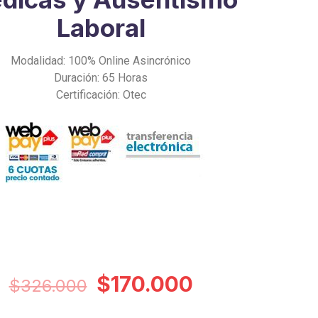
Laboral
Modalidad: 100% Online Asincrónico
Duración: 65 Horas
Certificación: Otec
Original
Current
$
170.000
$
326.000
price
price