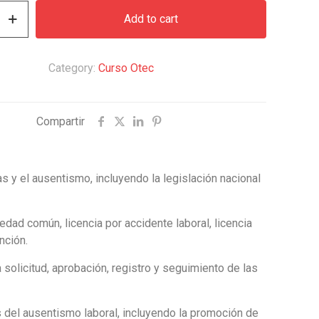
was:
is:
Add to cart
$326.000.
$170.000.
Category:
Curso Otec
Compartir
s y el ausentismo, incluyendo la legislación nacional
dad común, licencia por accidente laboral, licencia
nción.
solicitud, aprobación, registro y seguimiento de las
s del ausentismo laboral, incluyendo la promoción de