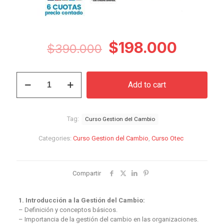
Original
Curren
$
198.000
$
390.000
price
price
was:
is:
Curso
Add to cart
Gestión
$390.000.
$198.0
del
Cambio
quantity
Tag:
Curso Gestion del Cambio
Categories:
Curso Gestion del Cambio
,
Curso Otec
Compartir
1. Introducción a la Gestión del Cambio:
– Definición y conceptos básicos.
– Importancia de la gestión del cambio en las organizaciones.