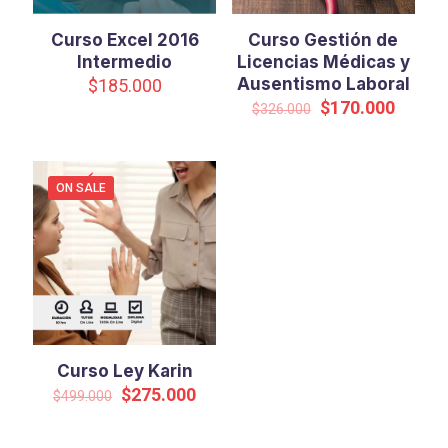
Curso Excel 2016
Curso Gestión de
Intermedio
Licencias Médicas y
Ausentismo Laboral
$
185.000
Original
Curren
$
170.000
$
326.000
price
price
was:
is:
$326.000.
$170.0
ON SALE
Curso Ley Karin
Original
Current
$
275.000
$
499.000
price
price
was:
is: