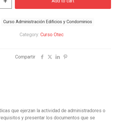
Add to cart
$287.000.
$194.500.
ión
:
Curso Administración Edificios y Condominios
s
Category:
Curso Otec
Compartir
dicas que ejerzan la actividad de administradores o
 requisitos y presentar los documentos que se