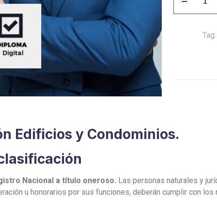
Administrac
Edificios
y
Tag
Condominio
quantity
n Edificios y Condominios.
clasificación
gistro Nacional
a título
oneroso.
Las personas naturales y jurí
ación u honorarios por sus funciones, deberán cumplir con los