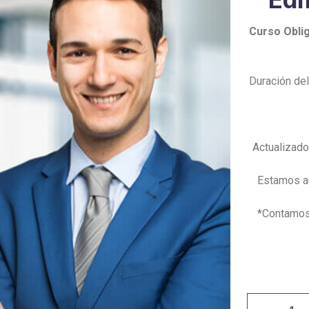
Curso Oblig
Duración del
Actualizado
Estamos au
*Contamos 
Curso