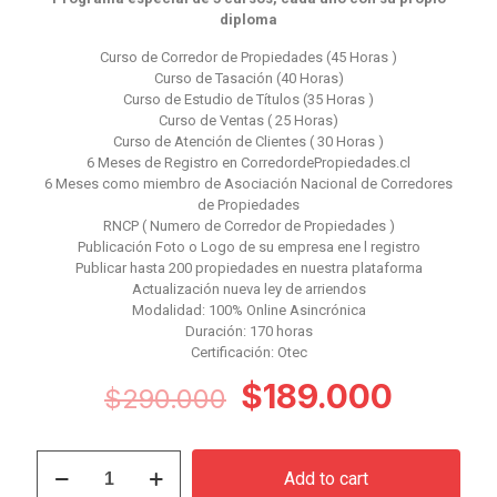
diploma
Curso de Corredor de Propiedades (45 Horas )
Curso de Tasación (40 Horas)
Curso de Estudio de Títulos (35 Horas )
Curso de Ventas ( 25 Horas)
Curso de Atención de Clientes ( 30 Horas )
6 Meses de Registro en CorredordePropiedades.cl
6 Meses como miembro de Asociación Nacional de Corredores
de Propiedades
RNCP ( Numero de Corredor de Propiedades )
Publicación Foto o Logo de su empresa ene l registro
Publicar hasta 200 propiedades en nuestra plataforma
Actualización nueva ley de arriendos
Modalidad: 100% Online Asincrónica
Duración: 170 horas
Certificación: Otec
Original
Curren
$
189.000
$
290.000
price
price
was:
is:
Curso
Add to cart
de
$290.000.
$189.0